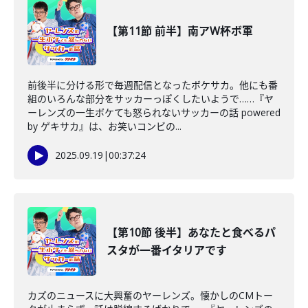
【第11節 前半】南アW杯ボ軍
前後半に分ける形で毎週配信となったボケサカ。他にも番
組のいろんな部分をサッカーっぽくしたいようで……『ヤ
ーレンズの一生ボケても怒られないサッカーの話 powered
by ゲキサカ』は、お笑いコンビの...
2025.09.19
|
00:37:24
【第10節 後半】あなたと食べるパ
スタが一番イタリアです
カズのニュースに大興奮のヤーレンズ。懐かしのCMトー