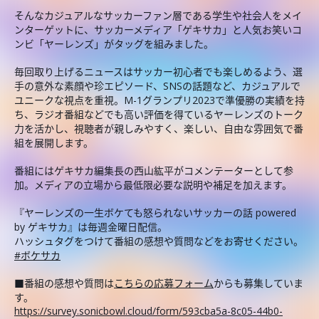
そんなカジュアルなサッカーファン層である学生や社会人をメイ
ンターゲットに、サッカーメディア「ゲキサカ」と人気お笑いコ
ンビ「ヤーレンズ」がタッグを組みました。
毎回取り上げるニュースはサッカー初心者でも楽しめるよう、選
手の意外な素顔や珍エピソード、SNSの話題など、カジュアルで
ユニークな視点を重視。M-1グランプリ2023で準優勝の実績を持
ち、ラジオ番組などでも高い評価を得ているヤーレンズのトーク
力を活かし、視聴者が親しみやすく、楽しい、自由な雰囲気で番
組を展開します。
番組にはゲキサカ編集長の西山紘平がコメンテーターとして参
加。メディアの立場から最低限必要な説明や補足を加えます。
『ヤーレンズの一生ボケても怒られないサッカーの話 powered
by ゲキサカ』は毎週金曜日配信。
ハッシュタグをつけて番組の感想や質問などをお寄せください。
#ボケサカ
■番組の感想や質問は
こちらの応募フォーム
からも募集していま
す。
https://survey.sonicbowl.cloud/form/593cba5a-8c05-44b0-