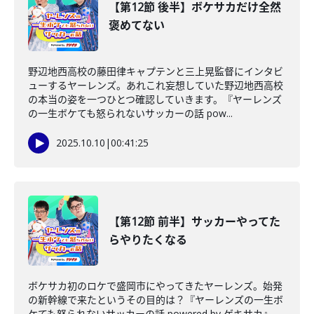
【第12節 後半】ボケサカだけ全然
褒めてない
野辺地西高校の藤田律キャプテンと三上晃監督にインタビ
ューするヤーレンズ。あれこれ妄想していた野辺地西高校
の本当の姿を一つひとつ確認していきます。『ヤーレンズ
の一生ボケても怒られないサッカーの話 pow...
2025.10.10
|
00:41:25
【第12節 前半】サッカーやってた
らやりたくなる
ボケサカ初のロケで盛岡市にやってきたヤーレンズ。始発
の新幹線で来たというその目的は？『ヤーレンズの一生ボ
ケても怒られないサッカーの話 powered by ゲキサカ』