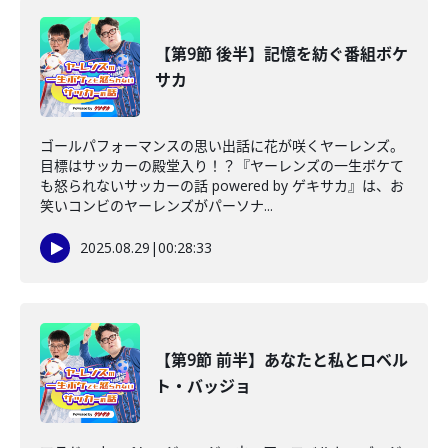
【第9節 後半】記憶を紡ぐ番組ボケ
サカ
ゴールパフォーマンスの思い出話に花が咲くヤーレンズ。
目標はサッカーの殿堂入り！？『ヤーレンズの一生ボケて
も怒られないサッカーの話 powered by ゲキサカ』は、お
笑いコンビのヤーレンズがパーソナ...
2025.08.29
|
00:28:33
【第9節 前半】あなたと私とロベル
ト・バッジョ