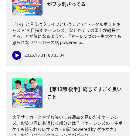
がブッ刺さってる
「14」と言えばクライフということで“トータルポッドキ
ャスト”を目指すヤーレンズ。なぜかチリの国土が縦長す
ぎることが気になるようで…『ヤーレンズの一生ボケても
怒られないサッカーの話 powered b...
2025.10.31
|
00:33:04
【第13節 後半】総じてすごく良い
こと
大学サッカーと大学お笑いに共通点を見いだすヤーレン
ズ。お笑い界にも通じる部分とは？『ヤーレンズの一生ボ
ケても怒られないサッカーの話 powered by ゲキサカ』
は、お笑いコンビのヤーレンズがパーソ...