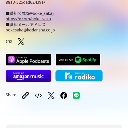
88a3-325dad62439e/
■番組公式X(@boke_saka)
https://x.com/boke_saka
■番組メールアドレス
bokesaka@kodansha.co.jp
sns
Share