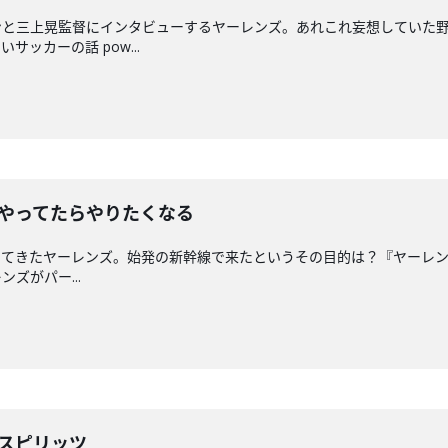
ンと三上晃監督にインタビューするヤーレンズ。あれこれ妄想していた
ッカーの話 pow...
ーやってたらやりたくなる
きたヤーレンズ。始発の新幹線で来たというその目的は？『ヤーレンズの一
ズがパー...
ンスピリッツ