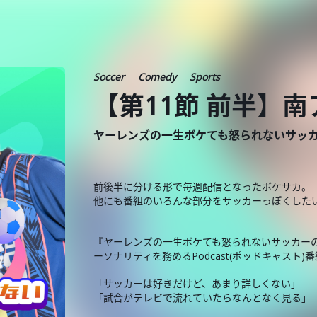
Soccer
Comedy
Sports
【第11節 前半】
ヤーレンズの一生ボケても怒られないサッカーの話
前後半に分ける形で毎週配信となったボケサカ。
他にも番組のいろんな部分をサッカーっぽくした
『ヤーレンズの一生ボケても怒られないサッカーの話 
ーソナリティを務めるPodcast(ポッドキャスト)
「サッカーは好きだけど、あまり詳しくない」
「試合がテレビで流れていたらなんとなく見る」