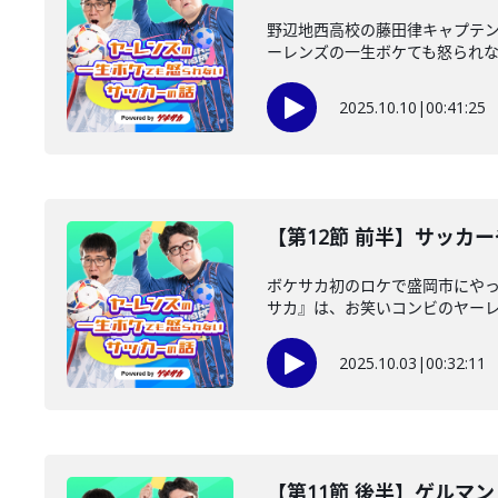
野辺地西高校の藤田律キャプテ
ーレンズの一生ボケても怒られないサ
2025.10.10
|
00:41:25
【第12節 前半】サッカ
ボケサカ初のロケで盛岡市にやって
サカ』は、お笑いコンビのヤーレン
2025.10.03
|
00:32:11
【第11節 後半】ゲルマ