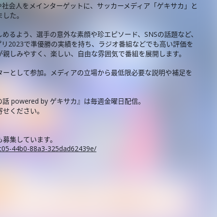
や社会人をメインターゲットに、サッカーメディア「ゲキサカ」と
ました。
めるよう、選手の意外な素顔や珍エピソード、SNSの話題など、
プリ2023で準優勝の実績を持ち、ラジオ番組などでも高い評価を
が親しみやすく、楽しい、自由な雰囲気で番組を展開します。
ターとして参加。メディアの立場から最低限必要な説明や補足を
powered by ゲキサカ』は毎週金曜日配信。
寄せください。
も募集しています。
-8c05-44b0-88a3-325dad62439e/