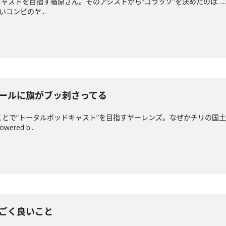
ャストを目指す楢原さん。そのアシストから“ゴラッソ”を決めたのは…
いコンビのヤ...
ボールに旗がブッ刺さってる
ことで“トータルポッドキャスト”を目指すヤーレンズ。なぜかチリの国
ed b...
すごく良いこと