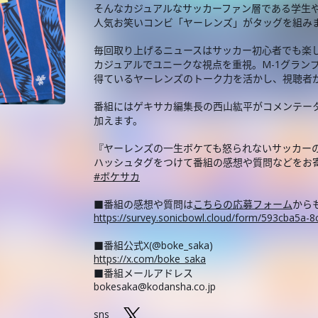
そんなカジュアルなサッカーファン層である学生
人気お笑いコンビ「ヤーレンズ」がタッグを組み
毎回取り上げるニュースはサッカー初心者でも楽し
カジュアルでユニークな視点を重視。M-1グラン
得ているヤーレンズのトーク力を活かし、視聴者
番組にはゲキサカ編集長の西山紘平がコメンテー
加えます。
『ヤーレンズの一生ボケても怒られないサッカーの話 
ハッシュタグをつけて番組の感想や質問などをお
#ボケサカ
■番組の感想や質問は
こちらの応募フォーム
から
https://survey.sonicbowl.cloud/form/593cba5a
■番組公式X(@boke_saka)
https://x.com/boke_saka
■番組メールアドレス
bokesaka@kodansha.co.jp
sns