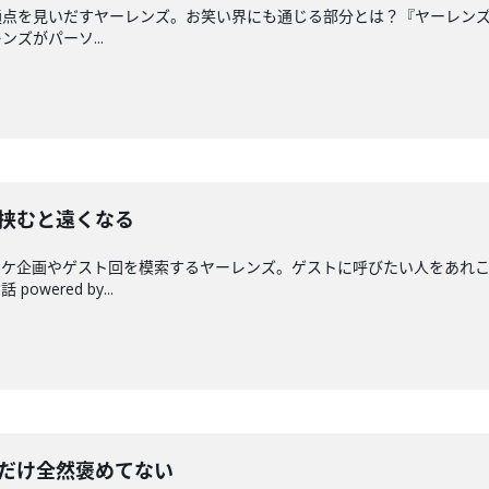
を見いだすヤーレンズ。お笑い界にも通じる部分とは？『ヤーレンズの一生
ズがパーソ...
ら挟むと遠くなる
ロケ企画やゲスト回を模索するヤーレンズ。ゲストに呼びたい人をあれ
ered by...
カだけ全然褒めてない