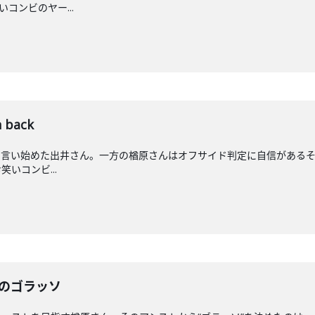
笑いコンビのヤー...
 back
と言い始めた出井さん。一方の楢原さんはオフサイド判定に自信があるそ
お笑いコンビ...
んのゴラッソ