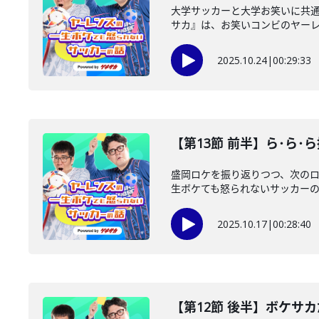
大学サッカーと大学お笑いに共通点
サカ』は、お笑いコンビのヤーレン
2025.10.24
|
00:29:33
【第13節 前半】ら･ら･
盛岡ロケを振り返りつつ、次の
生ボケても怒られないサッカーの話 pow
2025.10.17
|
00:28:40
【第12節 後半】ボケサ