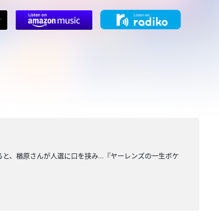
いると、楢原さんが人選に口を挟み…『ヤーレンズの一生ボケ