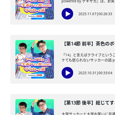
powered by ゲキサカ』は、お笑
2025.11.07
|
00:26:33
【第14節 前半】茶色の
「14」と言えばクライフという
ケても怒られないサッカーの話 power
2025.10.31
|
00:33:04
【第13節 後半】総じて
大学サッカーと大学お笑いに共通点