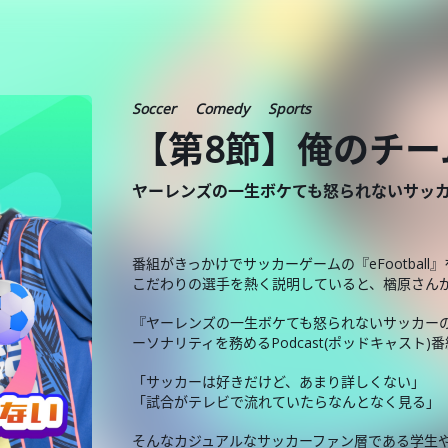
Soccer
Comedy
Sports
【第8節】俺のチー
ヤーレンズの一生ボケても怒られないサッカーの話
番組がきっかけでサッカーゲームの『eFootbal
こだわりの選手を熱く説明していると、楢原さん
『ヤーレンズの一生ボケても怒られないサッカーの話 
ーソナリティを務めるPodcast(ポッドキャスト)
「サッカーは好きだけど、あまり詳しくない」
「試合がテレビで流れていたらなんとなく見る」
そんなカジュアルなサッカーファン層である学生