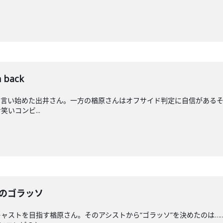
 back
と言い始めた出井さん。一方の楢原さんはオフサイド判定に自信があるそ
お笑いコンビ...
んのゴラッソ
ャストを目指す楢原さん。そのアシストから“ゴラッソ”を決めたのは…