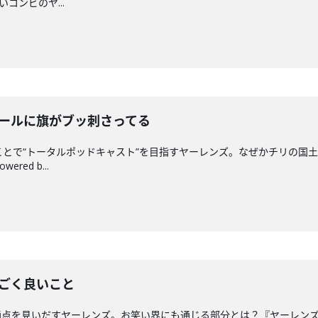
いコンビのヤ...
ボールに旗がブッ刺さってる
ことで“トータルポッドキャスト”を目指すヤーレンズ。なぜかチリの国
ed b...
すごく良いこと
を見いだすヤーレンズ。お笑い界にも通じる部分とは？『ヤーレンズの一生