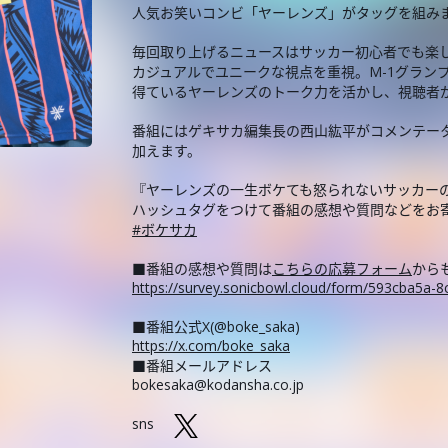
人気お笑いコンビ「ヤーレンズ」がタッグを組み
毎回取り上げるニュースはサッカー初心者でも楽し
カジュアルでユニークな視点を重視。M-1グラン
得ているヤーレンズのトーク力を活かし、視聴者
番組にはゲキサカ編集長の西山紘平がコメンテー
加えます。
『ヤーレンズの一生ボケても怒られないサッカーの話 
ハッシュタグをつけて番組の感想や質問などをお
#ボケサカ
■番組の感想や質問は
こちらの応募フォーム
から
https://survey.sonicbowl.cloud/form/593cba5a
■番組公式X(@boke_saka)
https://x.com/boke_saka
■番組メールアドレス
bokesaka@kodansha.co.jp
sns