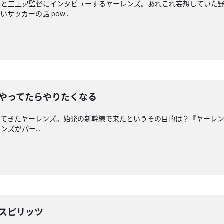
ンと三上晃監督にインタビューするヤーレンズ。あれこれ妄想していた
ッカーの話 pow...
ーやってたらやりたくなる
きたヤーレンズ。始発の新幹線で来たというその目的は？『ヤーレンズの一
ズがパー...
ンスピリッツ