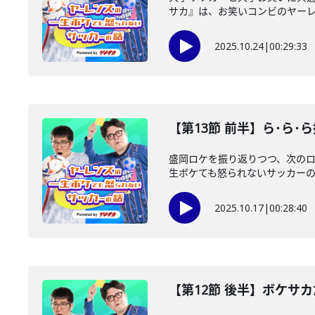
サカ』は、お笑いコンビのヤーレン
2025.10.24
|
00:29:33
【第13節 前半】ら･ら･
盛岡ロケを振り返りつつ、次の
生ボケても怒られないサッカーの話 pow
2025.10.17
|
00:28:40
【第12節 後半】ボケサ