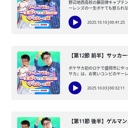
野辺地西高校の藤田律キャプテ
ーレンズの一生ボケても怒られないサ
2025.10.10
|
00:41:25
【第12節 前半】サッカ
ボケサカ初のロケで盛岡市にやって
サカ』は、お笑いコンビのヤーレン
2025.10.03
|
00:32:11
【第11節 後半】ゲルマ