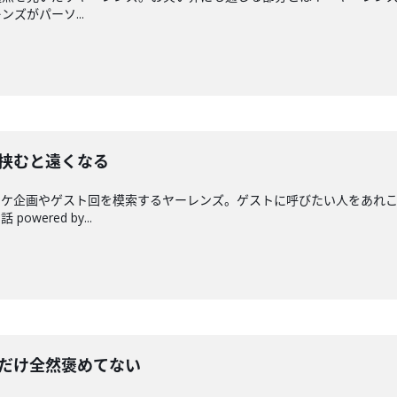
ズがパーソ...
ら挟むと遠くなる
ロケ企画やゲスト回を模索するヤーレンズ。ゲストに呼びたい人をあれ
ered by...
カだけ全然褒めてない