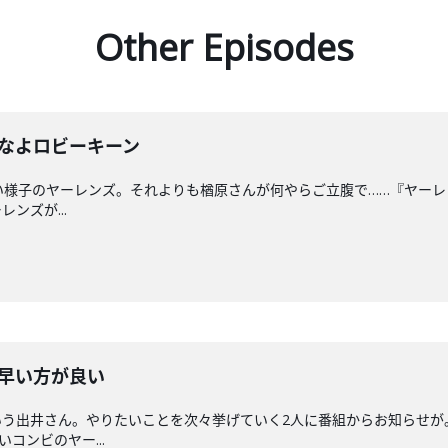
Other Episodes
るなよロビーキーン
様子のヤーレンズ。それよりも楢原さんが何やらご立腹で……『ヤーレンズの
ンズが...
は早い方が良い
いう出井さん。やりたいことを次々挙げていく2人に番組からお知らせが
笑いコンビのヤー...