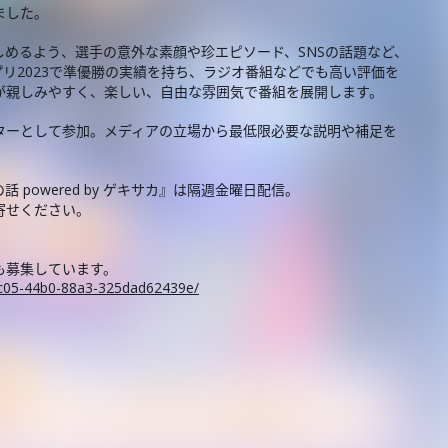
ました。
めるよう、選手の意外な素顔や珍エピソード、SNSの話題など、
プリ2023で準優勝の実績を持ち、ラジオ番組などでも高い評価を
が親しみやすく、楽しい、自由な雰囲気で番組を展開します。
ターとして参加。メディアの立場から最低限必要な説明や補足を
powered by ゲキサカ』は隔週金曜日配信。
寄せください。
も募集しています。
-8c05-44b0-88a3-325dad62439e/