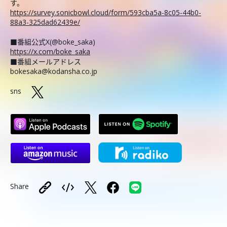
す。
https://survey.sonicbowl.cloud/form/593cba5a-8c05-44b0-
88a3-325dad62439e/
■番組公式X(@boke_saka)
https://x.com/boke_saka
■番組メールアドレス
bokesaka@kodansha.co.jp
sns
Share