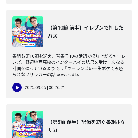
【第10節 前半】イレブンで押した
バス
番組も第10節を迎え、背番号10の話題で盛り上がるヤーレ
ンズ。野辺地西高校のインターハイの結果を受け、次なる
計画を練っているようで…『ヤーレンズの一生ボケても怒
られないサッカーの話 powered b...
2025.09.05
|
00:26:21
【第9節 後半】記憶を紡ぐ番組ボケ
サカ