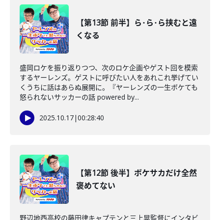
【第13節 前半】ら･ら･ら挟むと遠
くなる
盛岡ロケを振り返りつつ、次のロケ企画やゲスト回を模索
するヤーレンズ。ゲストに呼びたい人をあれこれ挙げてい
くうちに話はあらぬ展開に。『ヤーレンズの一生ボケても
怒られないサッカーの話 powered by...
2025.10.17
|
00:28:40
【第12節 後半】ボケサカだけ全然
褒めてない
野辺地西高校の藤田律キャプテンと三上晃監督にインタビ