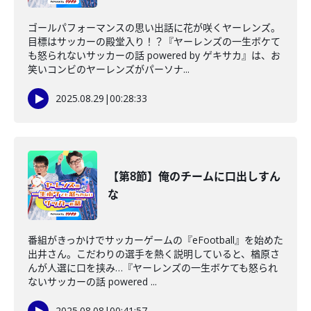
ゴールパフォーマンスの思い出話に花が咲くヤーレンズ。
目標はサッカーの殿堂入り！？『ヤーレンズの一生ボケて
も怒られないサッカーの話 powered by ゲキサカ』は、お
笑いコンビのヤーレンズがパーソナ...
2025.08.29
|
00:28:33
【第8節】俺のチームに口出しすん
な
番組がきっかけでサッカーゲームの『eFootball』を始めた
出井さん。こだわりの選手を熱く説明していると、楢原さ
んが人選に口を挟み…『ヤーレンズの一生ボケても怒られ
ないサッカーの話 powered ...
2025.08.08
|
00:41:57