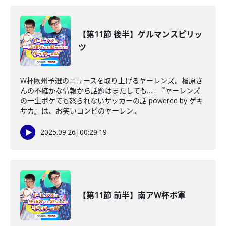
【第11節 後半】ゲルマンスピリッ
ツ
W杯欧州予選のニュースを取り上げるヤーレンズ。楢原さ
んの不確かな情報から話題はまたしても……『ヤーレンズ
の一生ボケても怒られないサッカーの話 powered by ゲキ
サカ』は、お笑いコンビのヤーレン...
2025.09.26
|
00:29:19
【第11節 前半】南アW杯ボ軍