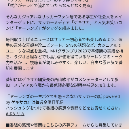
「試合がテレビで流れていたらなんとなく見る」
そんなカジュアルなサッカーファン層である学生や社会人をメイ
ンターゲットに、サッカーメディア「ゲキサカ」と人気お笑いコ
ンビ「ヤーレンズ」がタッグを組みました。
毎回取り上げるニュースはサッカー初心者でも楽しめるよう、選
手の意外な素顔や珍エピソード、SNSの話題など、カジュアルで
ユニークな視点を重視。M-1グランプリ2023で準優勝の実績を持
ち、ラジオ番組などでも高い評価を得ているヤーレンズのトーク
力を活かし、視聴者が親しみやすく、楽しい、自由な雰囲気で番
組を展開します。
番組にはゲキサカ編集長の西山紘平がコメンテーターとして参
加。メディアの立場から最低限必要な説明や補足を加えます。
『ヤーレンズの一生ボケても怒られないサッカーの話 powered
by ゲキサカ』は毎週金曜日配信。
ハッシュタグをつけて番組の感想や質問などをお寄せください。
#ボケサカ
■番組の感想や質問は
こちらの応募フォーム
からも募集していま