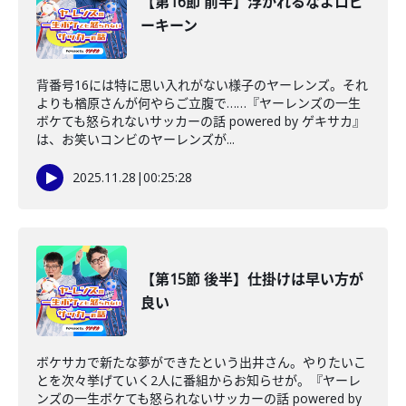
【第16節 前半】浮かれるなよロビ
ーキーン
背番号16には特に思い入れがない様子のヤーレンズ。それ
よりも楢原さんが何やらご立腹で……『ヤーレンズの一生
ボケても怒られないサッカーの話 powered by ゲキサカ』
は、お笑いコンビのヤーレンズが...
2025.11.28
|
00:25:28
【第15節 後半】仕掛けは早い方が
良い
ボケサカで新たな夢ができたという出井さん。やりたいこ
とを次々挙げていく2人に番組からお知らせが。『ヤーレ
ンズの一生ボケても怒られないサッカーの話 powered by