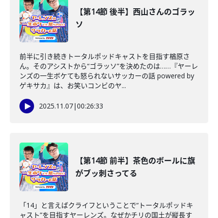
【第14節 後半】西山さんのゴラッ
ソ
前半に引き続きトータルポッドキャストを目指す楢原さ
ん。そのアシストから“ゴラッソ”を決めたのは……『ヤーレ
ンズの一生ボケても怒られないサッカーの話 powered by
ゲキサカ』は、お笑いコンビのヤ...
2025.11.07
|
00:26:33
【第14節 前半】茶色のボールに旗
がブッ刺さってる
「14」と言えばクライフということで“トータルポッドキ
ャスト”を目指すヤーレンズ。なぜかチリの国土が縦長す