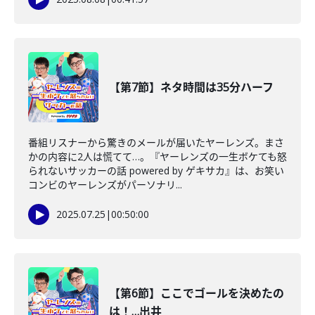
【第7節】ネタ時間は35分ハーフ
番組リスナーから驚きのメールが届いたヤーレンズ。まさ
かの内容に2人は慌てて…。『ヤーレンズの一生ボケても怒
られないサッカーの話 powered by ゲキサカ』は、お笑い
コンビのヤーレンズがパーソナリ...
2025.07.25
|
00:50:00
【第6節】ここでゴールを決めたの
は！…出井