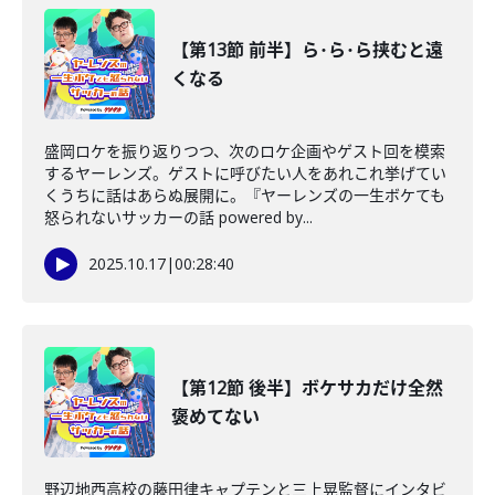
【第13節 前半】ら･ら･ら挟むと遠
くなる
盛岡ロケを振り返りつつ、次のロケ企画やゲスト回を模索
するヤーレンズ。ゲストに呼びたい人をあれこれ挙げてい
くうちに話はあらぬ展開に。『ヤーレンズの一生ボケても
怒られないサッカーの話 powered by...
2025.10.17
|
00:28:40
【第12節 後半】ボケサカだけ全然
褒めてない
野辺地西高校の藤田律キャプテンと三上晃監督にインタビ