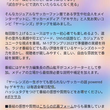
「試合がテレビで流れていたらなんとなく見る」
そんなカジュアルなサッカーファン層である学生や社会人をメイ
ンターゲットに、サッカーメディア「ゲキサカ」と人気お笑いコ
ンビ「ヤーレンズ」がタッグを組みました。
毎回取り上げるニュースはサッカー初心者でも楽しめるよう、選
手の意外な素顔や珍エピソード、SNSの話題など、カジュアルで
ユニークな視点を重視。M-1グランプリ2023で準優勝の実績を持
ち、ラジオ番組などでも高い評価を得ているヤーレンズのトーク
力を活かし、視聴者が親しみやすく、楽しい、自由な雰囲気で番
組を展開します。
番組にはゲキサカ編集長の西山紘平がコメンテーターとして参
加。メディアの立場から最低限必要な説明や補足を加えます。
『ヤーレンズの一生ボケても怒られないサッカーの話 powered
by ゲキサカ』は毎週金曜日配信。
ハッシュタグをつけて番組の感想や質問などをお寄せください。
#ボケサカ
■番組の感想や質問は
こちらの応募フォーム
からも募集していま