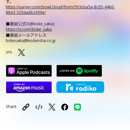
す。
https://survey.sonicbowl.cloud/form/593cba5a-8c05-44b0-
88a3-325dad62439e/
■番組公式X(@boke_saka)
https://x.com/boke_saka
■番組メールアドレス
bokesaka@kodansha.co.jp
sns
Share