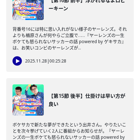
【第16節 前半】浮かれるなよロビ
ーキーン
背番号16には特に思い入れがない様子のヤーレンズ。それ
よりも楢原さんが何やらご立腹で……『ヤーレンズの一生
ボケても怒られないサッカーの話 powered by ゲキサカ』
は、お笑いコンビのヤーレンズが...
2025.11.28
|
00:25:28
【第15節 後半】仕掛けは早い方が
良い
ボケサカで新たな夢ができたという出井さん。やりたいこ
とを次々挙げていく2人に番組からお知らせが。『ヤーレ
ンズの一生ボケても怒られないサッカーの話 powered by