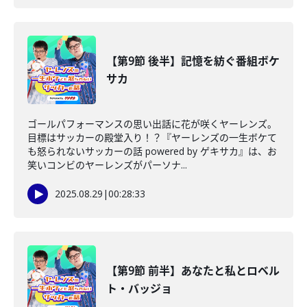
【第9節 後半】記憶を紡ぐ番組ボケ
サカ
ゴールパフォーマンスの思い出話に花が咲くヤーレンズ。
目標はサッカーの殿堂入り！？『ヤーレンズの一生ボケて
も怒られないサッカーの話 powered by ゲキサカ』は、お
笑いコンビのヤーレンズがパーソナ...
2025.08.29
|
00:28:33
【第9節 前半】あなたと私とロベル
ト・バッジョ