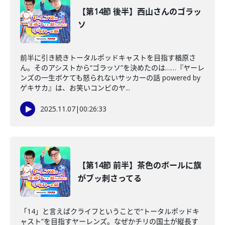
【第14節 後半】西山さんのゴラッ
ソ
前半に引き続きトータルポッドキャストを目指す楢原さ
ん。そのアシストから“ゴラッソ”を決めたのは……『ヤーレ
ンズの一生ボケても怒られないサッカーの話 powered by
ゲキサカ』は、お笑いコンビのヤ...
2025.11.07
|
00:26:33
【第14節 前半】茶色のボールに旗
がブッ刺さってる
「14」と言えばクライフということで“トータルポッドキ
ャスト”を目指すヤーレンズ。なぜかチリの国土が縦長す